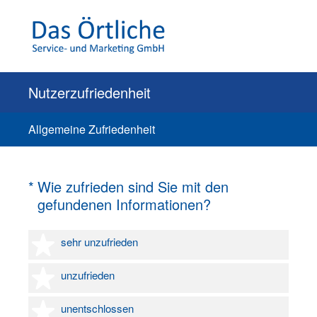
Nutzerzufriedenheit
Allgemeine Zufriedenheit
(Erforderlich.)
*
Wie zufrieden sind Sie mit den
gefundenen Informationen?
1 Stern
sehr unzufrieden
2 Sterne
unzufrieden
3 Sterne
unentschlossen