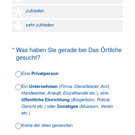
4 Sterne
zufrieden
5 Sterne
sehr zufrieden
(Erforderlich.)
*
Was haben Sie gerade bei Das Örtliche
gesucht?
Eine
Privatperson
Ein
Unternehmen
(
Firma, Dienstleister, Arzt,
Handwerker, Anwalt, Einzelhandel etc.
), eine
öffentliche Einrichtung
(
Bürgerbüro, Polizei,
Gericht etc.
) oder
Sonstiges
(
Museum, Verein
etc.
)
Keine der oben genannten