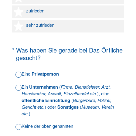
4 Sterne
zufrieden
5 Sterne
sehr zufrieden
(Erforderlich.)
*
Was haben Sie gerade bei Das Örtliche
gesucht?
Eine
Privatperson
Ein
Unternehmen
(
Firma, Dienstleister, Arzt,
Handwerker, Anwalt, Einzelhandel etc.
), eine
öffentliche Einrichtung
(
Bürgerbüro, Polizei,
Gericht etc.
) oder
Sonstiges
(
Museum, Verein
etc.
)
Keine der oben genannten