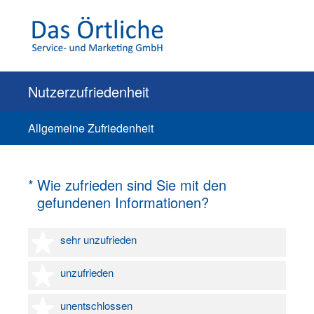
Nutzerzufriedenheit
Allgemeine Zufriedenheit
(Erforderlich.)
*
Wie zufrieden sind Sie mit den
gefundenen Informationen?
1 Stern
sehr unzufrieden
2 Sterne
unzufrieden
3 Sterne
unentschlossen