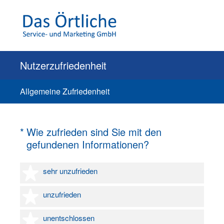
Nutzerzufriedenheit
Allgemeine Zufriedenheit
(Erforderlich.)
*
Wie zufrieden sind Sie mit den
gefundenen Informationen?
1 Stern
sehr unzufrieden
2 Sterne
unzufrieden
3 Sterne
unentschlossen