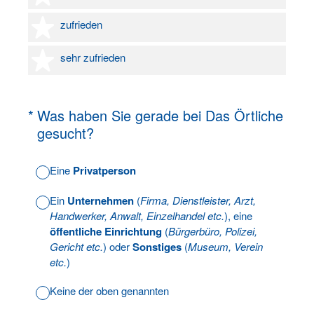
4 Sterne
zufrieden
5 Sterne
sehr zufrieden
(Erforderlich.)
*
Was haben Sie gerade bei Das Örtliche
gesucht?
Eine
Privatperson
Ein
Unternehmen
(
Firma, Dienstleister, Arzt,
Handwerker, Anwalt, Einzelhandel etc.
), eine
öffentliche Einrichtung
(
Bürgerbüro, Polizei,
Gericht etc.
) oder
Sonstiges
(
Museum, Verein
etc.
)
Keine der oben genannten