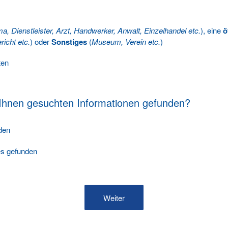
ma, Dienstleister, Arzt, Handwerker, Anwalt, Einzelhandel etc.
), eine
ö
richt etc.
) oder
Sonstiges
(
Museum, Verein etc.
)
ten
 Ihnen gesuchten Informationen gefunden?
nden
les gefunden
Weiter