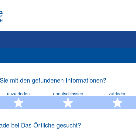
 Sie mit den gefundenen Informationen?
unzufrieden
unentschlossen
zufrieden
rn
2 Sterne
3 Sterne
4 S
ade bei Das Örtliche gesucht?