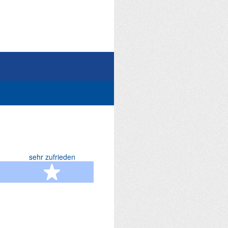
sehr zufrieden
terne
5 Sterne