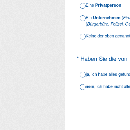
Eine
Privatperson
Ein
Unternehmen
(
Fir
(
Bürgerbüro, Polizei, Ge
Keine der oben genann
(Erforderlich.)
*
Haben Sie die von
ja
, ich habe alles gefu
nein
, ich habe nicht al