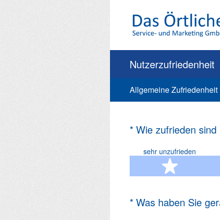
Zum
Inhalt
springen
Nutzerzufriedenheit
Allgemeine Zufriedenheit
(Erforderlich.)
*
Wie zufrieden sind
sehr unzufrieden
1 Ste
(Erforderlich.)
*
Was haben Sie ger