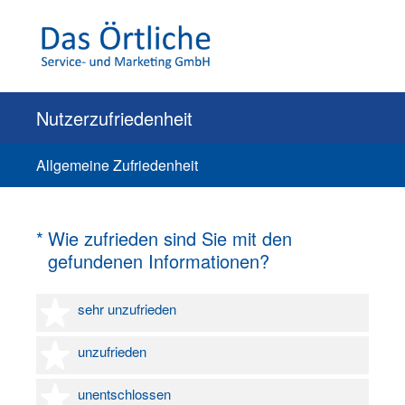
Nutzerzufriedenheit
Allgemeine Zufriedenheit
(Erforderlich.)
*
Wie zufrieden sind Sie mit den
gefundenen Informationen?
1 Stern
sehr unzufrieden
2 Sterne
unzufrieden
3 Sterne
unentschlossen