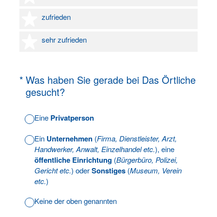
4 Sterne
zufrieden
5 Sterne
sehr zufrieden
(Erforderlich.)
*
Was haben Sie gerade bei Das Örtliche
gesucht?
Eine
Privatperson
Ein
Unternehmen
(
Firma, Dienstleister, Arzt,
Handwerker, Anwalt, Einzelhandel etc.
), eine
öffentliche Einrichtung
(
Bürgerbüro, Polizei,
Gericht etc.
) oder
Sonstiges
(
Museum, Verein
etc.
)
Keine der oben genannten