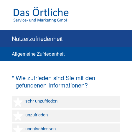
Nutzerzufriedenheit
Allgemeine Zufriedenheit
(Erforderlich.)
*
Wie zufrieden sind Sie mit den
gefundenen Informationen?
1 Stern
sehr unzufrieden
2 Sterne
unzufrieden
3 Sterne
unentschlossen