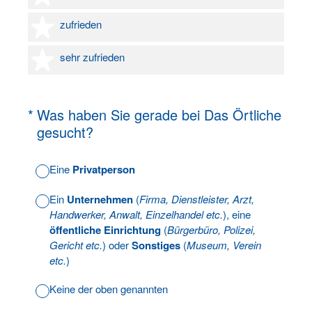
4 Sterne
zufrieden
5 Sterne
sehr zufrieden
(Erforderlich.)
*
Was haben Sie gerade bei Das Örtliche
gesucht?
Eine
Privatperson
Ein
Unternehmen
(
Firma, Dienstleister, Arzt,
Handwerker, Anwalt, Einzelhandel etc.
), eine
öffentliche Einrichtung
(
Bürgerbüro, Polizei,
Gericht etc.
) oder
Sonstiges
(
Museum, Verein
etc.
)
Keine der oben genannten