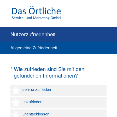
Nutzerzufriedenheit
Allgemeine Zufriedenheit
(Erforderlich.)
*
Wie zufrieden sind Sie mit den
gefundenen Informationen?
1 Stern
sehr unzufrieden
2 Sterne
unzufrieden
3 Sterne
unentschlossen