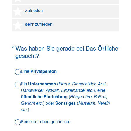
4 Sterne
zufrieden
5 Sterne
sehr zufrieden
(Erforderlich.)
*
Was haben Sie gerade bei Das Örtliche
gesucht?
Eine
Privatperson
Ein
Unternehmen
(
Firma, Dienstleister, Arzt,
Handwerker, Anwalt, Einzelhandel etc.
), eine
öffentliche Einrichtung
(
Bürgerbüro, Polizei,
Gericht etc.
) oder
Sonstiges
(
Museum, Verein
etc.
)
Keine der oben genannten