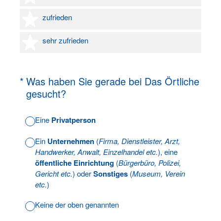
4 Sterne
zufrieden
5 Sterne
sehr zufrieden
(Erforderlich.)
*
Was haben Sie gerade bei Das Örtliche
gesucht?
Eine
Privatperson
Ein
Unternehmen
(
Firma, Dienstleister, Arzt,
Handwerker, Anwalt, Einzelhandel etc.
), eine
öffentliche Einrichtung
(
Bürgerbüro, Polizei,
Gericht etc.
) oder
Sonstiges
(
Museum, Verein
etc.
)
Keine der oben genannten