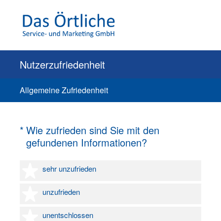
Nutzerzufriedenheit
Allgemeine Zufriedenheit
(Erforderlich.)
*
Wie zufrieden sind Sie mit den
gefundenen Informationen?
1 Stern
sehr unzufrieden
2 Sterne
unzufrieden
3 Sterne
unentschlossen