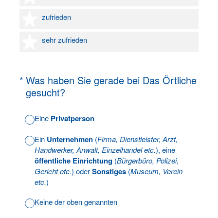
4 Sterne
zufrieden
5 Sterne
sehr zufrieden
(Erforderlich.)
*
Was haben Sie gerade bei Das Örtliche
gesucht?
Eine
Privatperson
Ein
Unternehmen
(
Firma, Dienstleister, Arzt,
Handwerker, Anwalt, Einzelhandel etc.
), eine
öffentliche Einrichtung
(
Bürgerbüro, Polizei,
Gericht etc.
) oder
Sonstiges
(
Museum, Verein
etc.
)
Keine der oben genannten