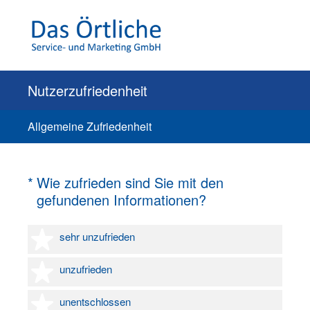
Nutzerzufriedenheit
Allgemeine Zufriedenheit
(Erforderlich.)
*
Wie zufrieden sind Sie mit den
gefundenen Informationen?
1 Stern
sehr unzufrieden
2 Sterne
unzufrieden
3 Sterne
unentschlossen