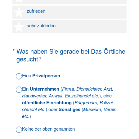
4 Sterne
zufrieden
5 Sterne
sehr zufrieden
(Erforderlich.)
*
Was haben Sie gerade bei Das Örtliche
gesucht?
Eine
Privatperson
Ein
Unternehmen
(
Firma, Dienstleister, Arzt,
Handwerker, Anwalt, Einzelhandel etc.
), eine
öffentliche Einrichtung
(
Bürgerbüro, Polizei,
Gericht etc.
) oder
Sonstiges
(
Museum, Verein
etc.
)
Keine der oben genannten