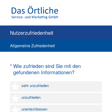
Nutzerzufriedenheit
Allgemeine Zufriedenheit
(Erforderlich.)
*
Wie zufrieden sind Sie mit den
gefundenen Informationen?
1 Stern
sehr unzufrieden
2 Sterne
unzufrieden
3 Sterne
unentschlossen