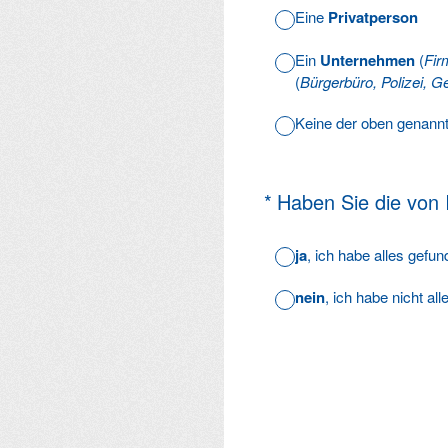
Eine
Privatperson
Ein
Unternehmen
(
Fir
(
Bürgerbüro, Polizei, Ge
Keine der oben genann
(Erforderlich.)
*
Haben Sie die von
ja
, ich habe alles gefu
nein
, ich habe nicht al