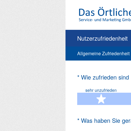
Zum
Inhalt
springen
Nutzerzufriedenheit
Allgemeine Zufriedenheit
(Erforderlich.)
*
Wie zufrieden sind
sehr unzufrieden
1 Ste
(Erforderlich.)
*
Was haben Sie ger