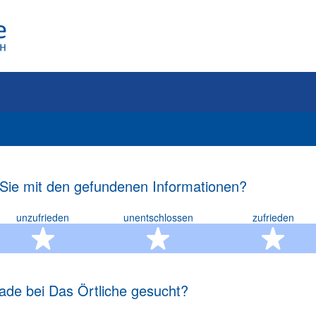
 Sie mit den gefundenen Informationen?
unzufrieden
unentschlossen
zufrieden
rn
2 Sterne
3 Sterne
4 S
ade bei Das Örtliche gesucht?