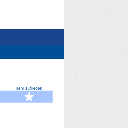
sehr zufrieden
terne
5 Sterne