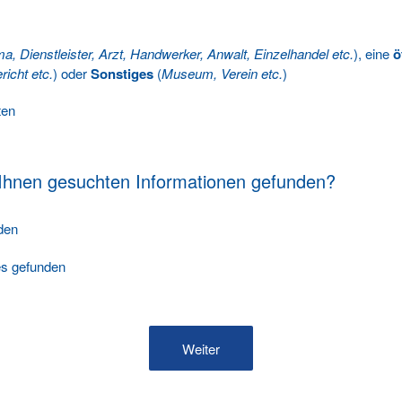
ma, Dienstleister, Arzt, Handwerker, Anwalt, Einzelhandel etc.
), eine
ö
richt etc.
) oder
Sonstiges
(
Museum, Verein etc.
)
ten
 Ihnen gesuchten Informationen gefunden?
nden
les gefunden
Weiter