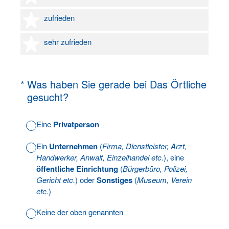
4 Sterne
zufrieden
5 Sterne
sehr zufrieden
(Erforderlich.)
*
Was haben Sie gerade bei Das Örtliche
gesucht?
Eine
Privatperson
Ein
Unternehmen
(
Firma, Dienstleister, Arzt,
Handwerker, Anwalt, Einzelhandel etc.
), eine
öffentliche Einrichtung
(
Bürgerbüro, Polizei,
Gericht etc.
) oder
Sonstiges
(
Museum, Verein
etc.
)
Keine der oben genannten