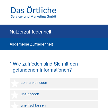
Nutzerzufriedenheit
Allgemeine Zufriedenheit
(Erforderlich.)
*
Wie zufrieden sind Sie mit den
gefundenen Informationen?
1 Stern
sehr unzufrieden
2 Sterne
unzufrieden
3 Sterne
unentschlossen