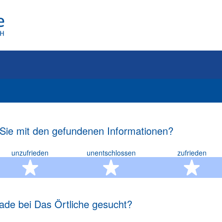
 Sie mit den gefundenen Informationen?
unzufrieden
unentschlossen
zufrieden
rn
2 Sterne
3 Sterne
4 S
ade bei Das Örtliche gesucht?