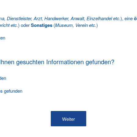
ma, Dienstleister, Arzt, Handwerker, Anwalt, Einzelhandel etc.
), eine
ö
richt etc.
) oder
Sonstiges
(
Museum, Verein etc.
)
ten
 Ihnen gesuchten Informationen gefunden?
nden
les gefunden
Weiter