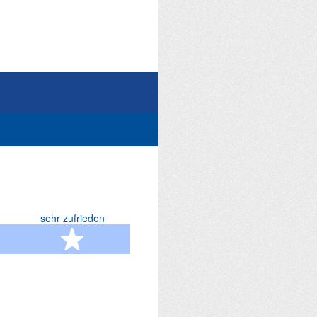
sehr zufrieden
terne
5 Sterne