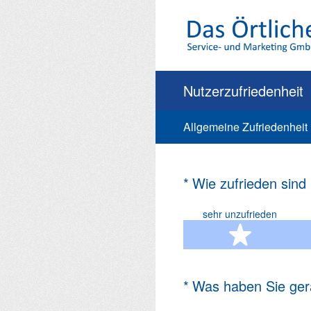
Zum
Inhalt
springen
Nutzerzufriedenheit
Allgemeine Zufriedenheit
(Erforderlich.)
*
Wie zufrieden sind
sehr unzufrieden
1 Ste
(Erforderlich.)
*
Was haben Sie ger