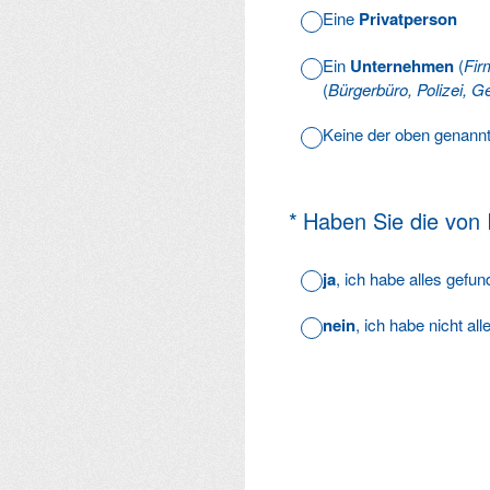
Eine
Privatperson
Ein
Unternehmen
(
Fir
(
Bürgerbüro, Polizei, Ge
Keine der oben genann
(Erforderlich.)
*
Haben Sie die von
ja
, ich habe alles gefu
nein
, ich habe nicht al