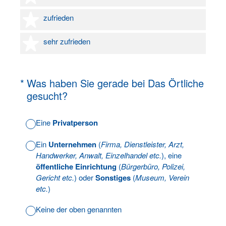
4 Sterne
zufrieden
5 Sterne
sehr zufrieden
(Erforderlich.)
*
Was haben Sie gerade bei Das Örtliche
gesucht?
Eine
Privatperson
Ein
Unternehmen
(
Firma, Dienstleister, Arzt,
Handwerker, Anwalt, Einzelhandel etc.
), eine
öffentliche Einrichtung
(
Bürgerbüro, Polizei,
Gericht etc.
) oder
Sonstiges
(
Museum, Verein
etc.
)
Keine der oben genannten