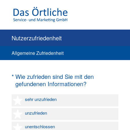
Nutzerzufriedenheit
Allgemeine Zufriedenheit
(Erforderlich.)
*
Wie zufrieden sind Sie mit den
gefundenen Informationen?
1 Stern
sehr unzufrieden
2 Sterne
unzufrieden
3 Sterne
unentschlossen