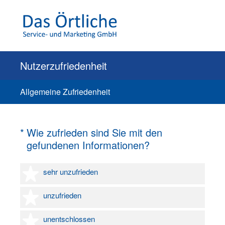
Nutzerzufriedenheit
Allgemeine Zufriedenheit
(Erforderlich.)
*
Wie zufrieden sind Sie mit den
gefundenen Informationen?
1 Stern
sehr unzufrieden
2 Sterne
unzufrieden
3 Sterne
unentschlossen