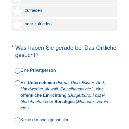
4 Sterne
zufrieden
5 Sterne
sehr zufrieden
(Erforderlich.)
*
Was haben Sie gerade bei Das Örtliche
gesucht?
Eine
Privatperson
Ein
Unternehmen
(
Firma, Dienstleister, Arzt,
Handwerker, Anwalt, Einzelhandel etc.
), eine
öffentliche Einrichtung
(
Bürgerbüro, Polizei,
Gericht etc.
) oder
Sonstiges
(
Museum, Verein
etc.
)
Keine der oben genannten