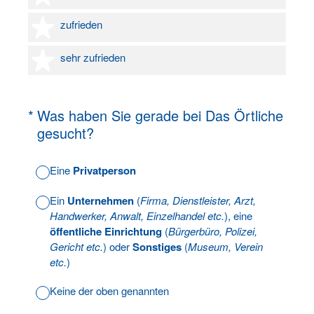
4 Sterne
zufrieden
5 Sterne
sehr zufrieden
(Erforderlich.)
*
Was haben Sie gerade bei Das Örtliche
gesucht?
Eine
Privatperson
Ein
Unternehmen
(
Firma, Dienstleister, Arzt,
Handwerker, Anwalt, Einzelhandel etc.
), eine
öffentliche Einrichtung
(
Bürgerbüro, Polizei,
Gericht etc.
) oder
Sonstiges
(
Museum, Verein
etc.
)
Keine der oben genannten