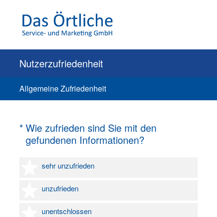
Nutzerzufriedenheit
Allgemeine Zufriedenheit
(Erforderlich.)
*
Wie zufrieden sind Sie mit den
gefundenen Informationen?
1 Stern
sehr unzufrieden
2 Sterne
unzufrieden
3 Sterne
unentschlossen