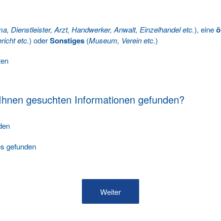
ma, Dienstleister, Arzt, Handwerker, Anwalt, Einzelhandel etc.
), eine
ö
richt etc.
) oder
Sonstiges
(
Museum, Verein etc.
)
ten
 Ihnen gesuchten Informationen gefunden?
nden
les gefunden
Weiter