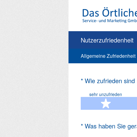
Zum
Inhalt
springen
Nutzerzufriedenheit
Allgemeine Zufriedenheit
(Erforderlich.)
*
Wie zufrieden sind
sehr unzufrieden
1 Ste
(Erforderlich.)
*
Was haben Sie ger