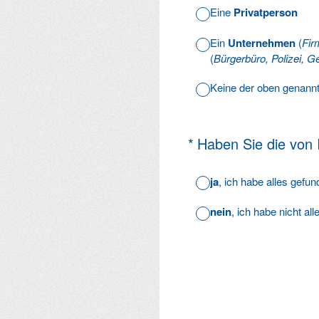
Eine
Privatperson
Ein
Unternehmen
(
Fir
(
Bürgerbüro, Polizei, Ge
Keine der oben genann
(Erforderlich.)
*
Haben Sie die von
ja
, ich habe alles gefu
nein
, ich habe nicht al