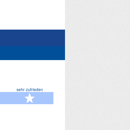
sehr zufrieden
terne
5 Sterne