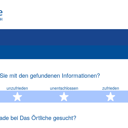
 Sie mit den gefundenen Informationen?
unzufrieden
unentschlossen
zufrieden
rn
2 Sterne
3 Sterne
4 S
ade bei Das Örtliche gesucht?