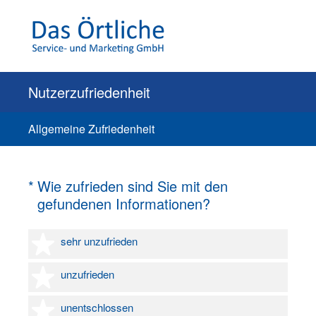
Nutzerzufriedenheit
Allgemeine Zufriedenheit
(Erforderlich.)
*
Wie zufrieden sind Sie mit den
gefundenen Informationen?
1 Stern
sehr unzufrieden
2 Sterne
unzufrieden
3 Sterne
unentschlossen