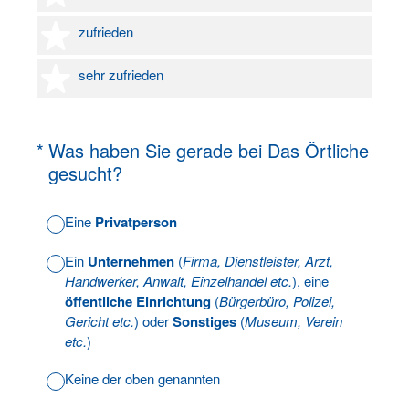
4 Sterne
zufrieden
5 Sterne
sehr zufrieden
(Erforderlich.)
*
Was haben Sie gerade bei Das Örtliche
gesucht?
Eine
Privatperson
Ein
Unternehmen
(
Firma, Dienstleister, Arzt,
Handwerker, Anwalt, Einzelhandel etc.
), eine
öffentliche Einrichtung
(
Bürgerbüro, Polizei,
Gericht etc.
) oder
Sonstiges
(
Museum, Verein
etc.
)
Keine der oben genannten