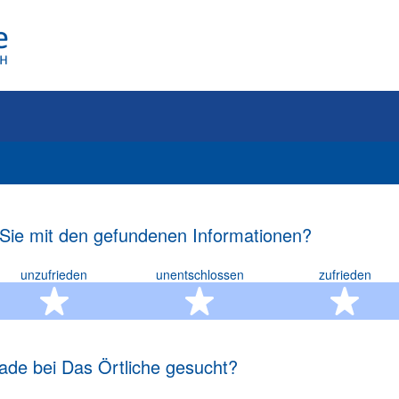
 Sie mit den gefundenen Informationen?
unzufrieden
unentschlossen
zufrieden
rn
2 Sterne
3 Sterne
4 S
ade bei Das Örtliche gesucht?