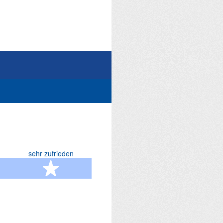
sehr zufrieden
terne
5 Sterne