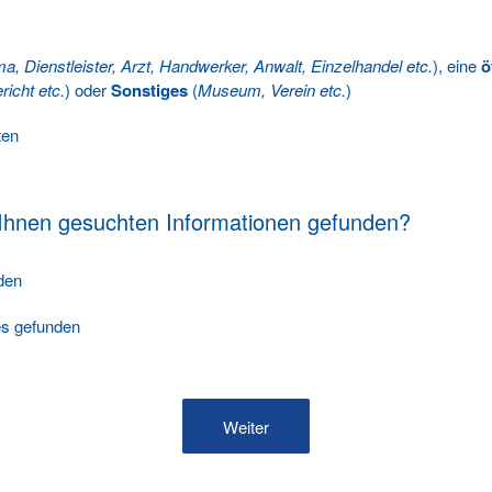
ma, Dienstleister, Arzt, Handwerker, Anwalt, Einzelhandel etc.
), eine
ö
richt etc.
) oder
Sonstiges
(
Museum, Verein etc.
)
ten
 Ihnen gesuchten Informationen gefunden?
nden
les gefunden
Weiter