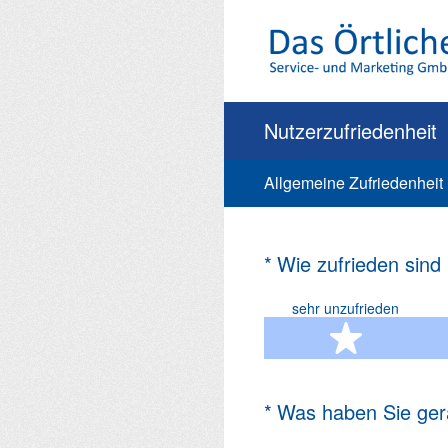
Zum
Inhalt
springen
Nutzerzufriedenheit
Allgemeine Zufriedenheit
(Erforderlich.)
*
Wie zufrieden sind
sehr unzufrieden
1 Ste
(Erforderlich.)
*
Was haben Sie ger