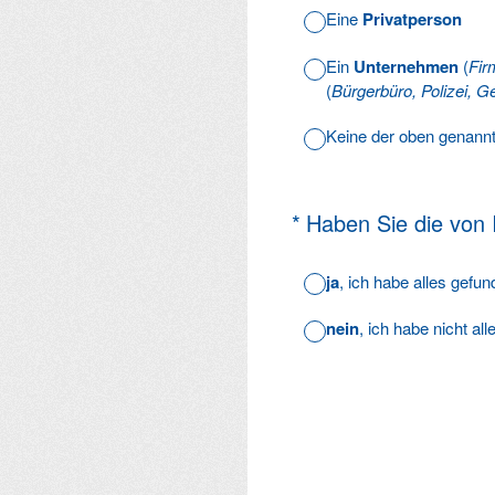
Eine
Privatperson
Ein
Unternehmen
(
Fir
(
Bürgerbüro, Polizei, Ge
Keine der oben genann
(Erforderlich.)
*
Haben Sie die von
ja
, ich habe alles gefu
nein
, ich habe nicht al