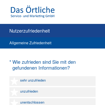
Nutzerzufriedenheit
Allgemeine Zufriedenheit
(Erforderlich.)
*
Wie zufrieden sind Sie mit den
gefundenen Informationen?
1 Stern
sehr unzufrieden
2 Sterne
unzufrieden
3 Sterne
unentschlossen