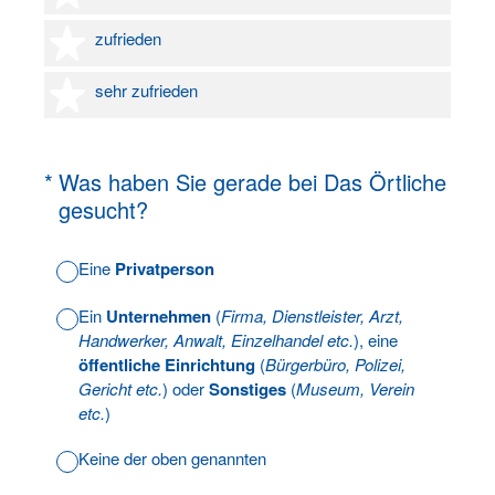
4 Sterne
zufrieden
5 Sterne
sehr zufrieden
(Erforderlich.)
*
Was haben Sie gerade bei Das Örtliche
gesucht?
Eine
Privatperson
Ein
Unternehmen
(
Firma, Dienstleister, Arzt,
Handwerker, Anwalt, Einzelhandel etc.
), eine
öffentliche Einrichtung
(
Bürgerbüro, Polizei,
Gericht etc.
) oder
Sonstiges
(
Museum, Verein
etc.
)
Keine der oben genannten