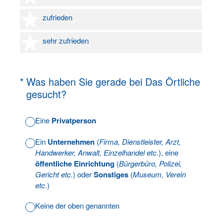
4 Sterne
zufrieden
5 Sterne
sehr zufrieden
(Erforderlich.)
*
Was haben Sie gerade bei Das Örtliche
gesucht?
Eine
Privatperson
Ein
Unternehmen
(
Firma, Dienstleister, Arzt,
Handwerker, Anwalt, Einzelhandel etc.
), eine
öffentliche Einrichtung
(
Bürgerbüro, Polizei,
Gericht etc.
) oder
Sonstiges
(
Museum, Verein
etc.
)
Keine der oben genannten