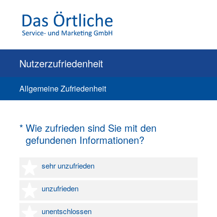
Nutzerzufriedenheit
Allgemeine Zufriedenheit
(Erforderlich.)
*
Wie zufrieden sind Sie mit den
gefundenen Informationen?
1 Stern
sehr unzufrieden
2 Sterne
unzufrieden
3 Sterne
unentschlossen