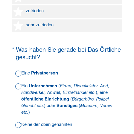
4 Sterne
zufrieden
5 Sterne
sehr zufrieden
(Erforderlich.)
*
Was haben Sie gerade bei Das Örtliche
gesucht?
Eine
Privatperson
Ein
Unternehmen
(
Firma, Dienstleister, Arzt,
Handwerker, Anwalt, Einzelhandel etc.
), eine
öffentliche Einrichtung
(
Bürgerbüro, Polizei,
Gericht etc.
) oder
Sonstiges
(
Museum, Verein
etc.
)
Keine der oben genannten