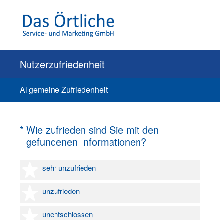
Nutzerzufriedenheit
Allgemeine Zufriedenheit
(Erforderlich.)
*
Wie zufrieden sind Sie mit den
gefundenen Informationen?
1 Stern
sehr unzufrieden
2 Sterne
unzufrieden
3 Sterne
unentschlossen