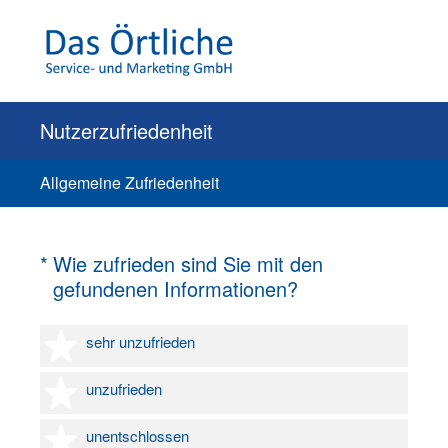
Nutzerzufriedenheit
Allgemeine Zufriedenheit
(Erforderlich.)
*
Wie zufrieden sind Sie mit den
gefundenen Informationen?
1 Stern
sehr unzufrieden
2 Sterne
unzufrieden
3 Sterne
unentschlossen