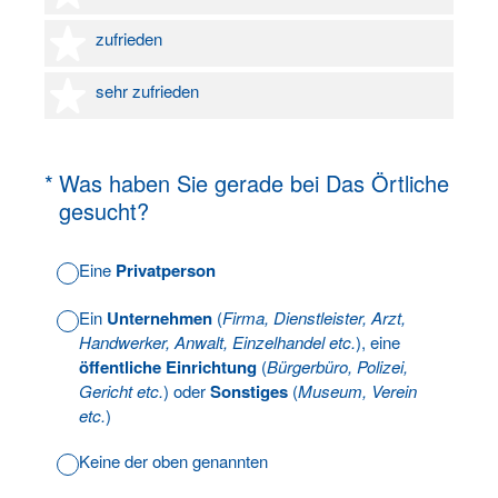
4 Sterne
zufrieden
5 Sterne
sehr zufrieden
(Erforderlich.)
*
Was haben Sie gerade bei Das Örtliche
gesucht?
Eine
Privatperson
Ein
Unternehmen
(
Firma, Dienstleister, Arzt,
Handwerker, Anwalt, Einzelhandel etc.
), eine
öffentliche Einrichtung
(
Bürgerbüro, Polizei,
Gericht etc.
) oder
Sonstiges
(
Museum, Verein
etc.
)
Keine der oben genannten