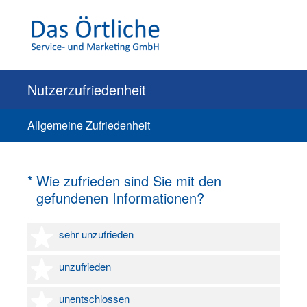
Nutzerzufriedenheit
Allgemeine Zufriedenheit
(Erforderlich.)
*
Wie zufrieden sind Sie mit den
gefundenen Informationen?
1 Stern
sehr unzufrieden
2 Sterne
unzufrieden
3 Sterne
unentschlossen