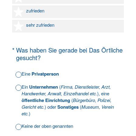
4 Sterne
zufrieden
5 Sterne
sehr zufrieden
(Erforderlich.)
*
Was haben Sie gerade bei Das Örtliche
gesucht?
Eine
Privatperson
Ein
Unternehmen
(
Firma, Dienstleister, Arzt,
Handwerker, Anwalt, Einzelhandel etc.
), eine
öffentliche Einrichtung
(
Bürgerbüro, Polizei,
Gericht etc.
) oder
Sonstiges
(
Museum, Verein
etc.
)
Keine der oben genannten