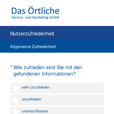
Nutzerzufriedenheit
Allgemeine Zufriedenheit
(Erforderlich.)
*
Wie zufrieden sind Sie mit den
gefundenen Informationen?
1 Stern
sehr unzufrieden
2 Sterne
unzufrieden
3 Sterne
unentschlossen