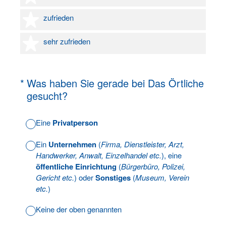
4 Sterne
zufrieden
5 Sterne
sehr zufrieden
(Erforderlich.)
*
Was haben Sie gerade bei Das Örtliche
gesucht?
Eine
Privatperson
Ein
Unternehmen
(
Firma, Dienstleister, Arzt,
Handwerker, Anwalt, Einzelhandel etc.
), eine
öffentliche Einrichtung
(
Bürgerbüro, Polizei,
Gericht etc.
) oder
Sonstiges
(
Museum, Verein
etc.
)
Keine der oben genannten