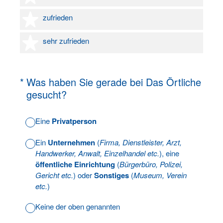
4 Sterne
zufrieden
5 Sterne
sehr zufrieden
(Erforderlich.)
*
Was haben Sie gerade bei Das Örtliche
gesucht?
Eine
Privatperson
Ein
Unternehmen
(
Firma, Dienstleister, Arzt,
Handwerker, Anwalt, Einzelhandel etc.
), eine
öffentliche Einrichtung
(
Bürgerbüro, Polizei,
Gericht etc.
) oder
Sonstiges
(
Museum, Verein
etc.
)
Keine der oben genannten