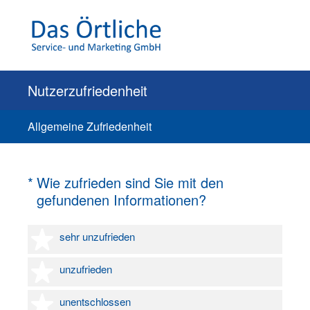
Nutzerzufriedenheit
Allgemeine Zufriedenheit
(Erforderlich.)
*
Wie zufrieden sind Sie mit den
gefundenen Informationen?
1 Stern
sehr unzufrieden
2 Sterne
unzufrieden
3 Sterne
unentschlossen