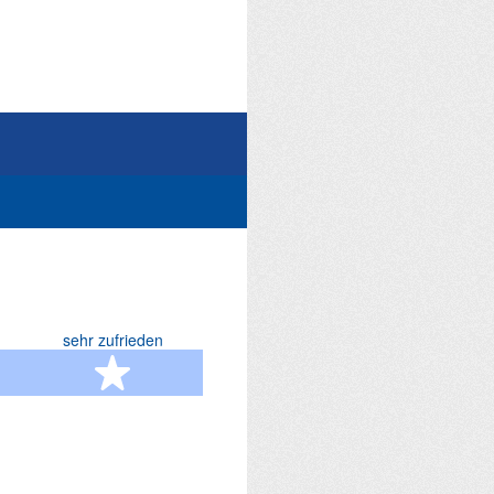
sehr zufrieden
terne
5 Sterne