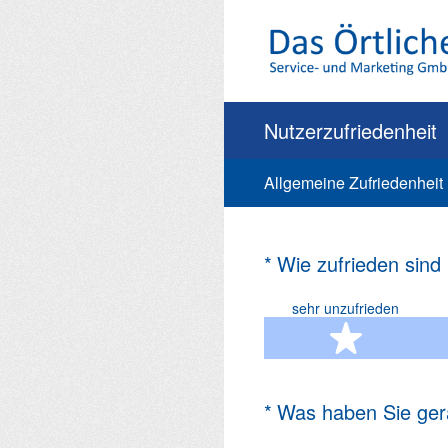
Zum
Inhalt
springen
Nutzerzufriedenheit
Allgemeine Zufriedenheit
(Erforderlich.)
*
Wie zufrieden sind
sehr unzufrieden
1 Ste
(Erforderlich.)
*
Was haben Sie ger