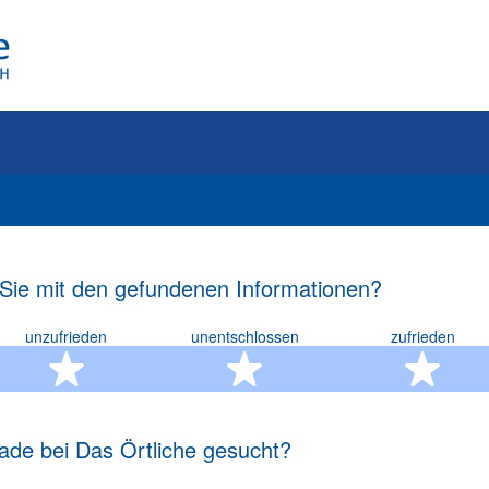
 Sie mit den gefundenen Informationen?
unzufrieden
unentschlossen
zufrieden
rn
2 Sterne
3 Sterne
4 S
ade bei Das Örtliche gesucht?