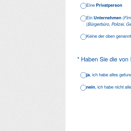
Eine
Privatperson
Ein
Unternehmen
(
Fir
(
Bürgerbüro, Polizei, Ge
Keine der oben genann
(Erforderlich.)
*
Haben Sie die von
ja
, ich habe alles gefu
nein
, ich habe nicht al