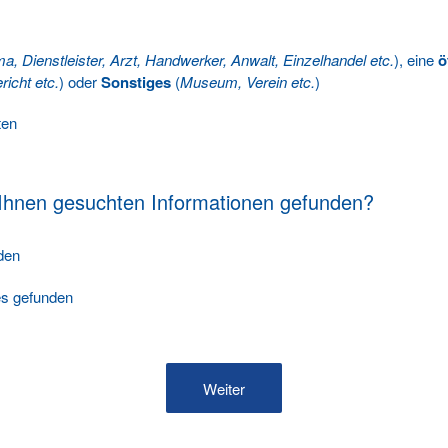
ma, Dienstleister, Arzt, Handwerker, Anwalt, Einzelhandel etc.
), eine
ö
richt etc.
) oder
Sonstiges
(
Museum, Verein etc.
)
ten
 Ihnen gesuchten Informationen gefunden?
nden
les gefunden
Weiter