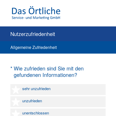
Nutzerzufriedenheit
Allgemeine Zufriedenheit
(Erforderlich.)
*
Wie zufrieden sind Sie mit den
gefundenen Informationen?
1 Stern
sehr unzufrieden
2 Sterne
unzufrieden
3 Sterne
unentschlossen