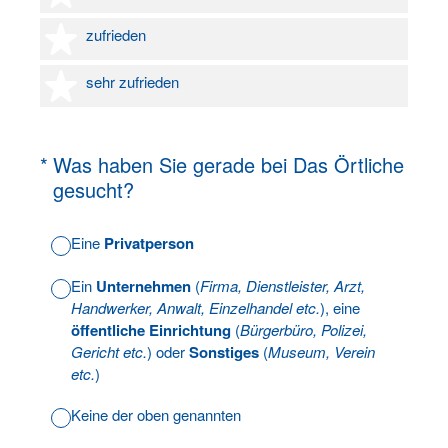
4 Sterne
zufrieden
5 Sterne
sehr zufrieden
(Erforderlich.)
*
Was haben Sie gerade bei Das Örtliche
gesucht?
Eine
Privatperson
Ein
Unternehmen
(
Firma, Dienstleister, Arzt,
Handwerker, Anwalt, Einzelhandel etc.
), eine
öffentliche Einrichtung
(
Bürgerbüro, Polizei,
Gericht etc.
) oder
Sonstiges
(
Museum, Verein
etc.
)
Keine der oben genannten