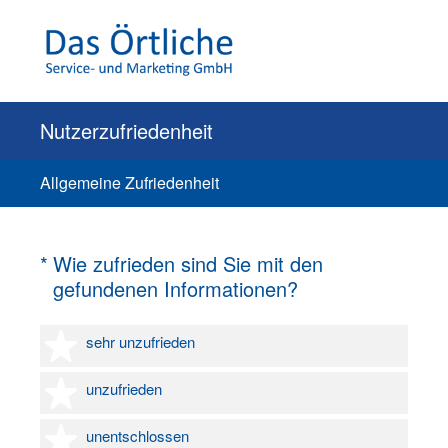
Nutzerzufriedenheit
Allgemeine Zufriedenheit
(Erforderlich.)
*
Wie zufrieden sind Sie mit den
gefundenen Informationen?
1 Stern
sehr unzufrieden
2 Sterne
unzufrieden
3 Sterne
unentschlossen