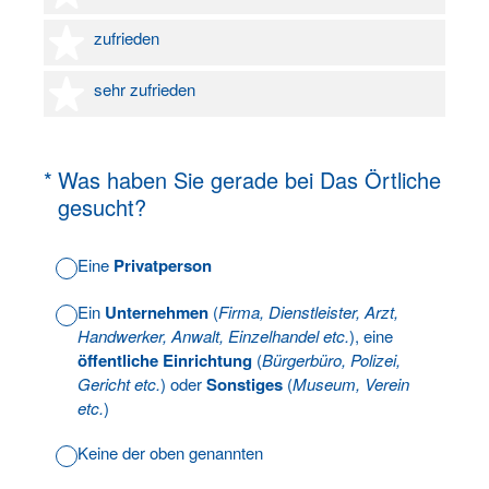
4 Sterne
zufrieden
5 Sterne
sehr zufrieden
(Erforderlich.)
*
Was haben Sie gerade bei Das Örtliche
gesucht?
Eine
Privatperson
Ein
Unternehmen
(
Firma, Dienstleister, Arzt,
Handwerker, Anwalt, Einzelhandel etc.
), eine
öffentliche Einrichtung
(
Bürgerbüro, Polizei,
Gericht etc.
) oder
Sonstiges
(
Museum, Verein
etc.
)
Keine der oben genannten