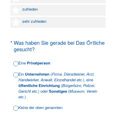
4 Sterne
zufrieden
5 Sterne
sehr zufrieden
(Erforderlich.)
*
Was haben Sie gerade bei Das Örtliche
gesucht?
Eine
Privatperson
Ein
Unternehmen
(
Firma, Dienstleister, Arzt,
Handwerker, Anwalt, Einzelhandel etc.
), eine
öffentliche Einrichtung
(
Bürgerbüro, Polizei,
Gericht etc.
) oder
Sonstiges
(
Museum, Verein
etc.
)
Keine der oben genannten