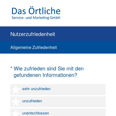
Nutzerzufriedenheit
Allgemeine Zufriedenheit
(Erforderlich.)
*
Wie zufrieden sind Sie mit den
gefundenen Informationen?
1 Stern
sehr unzufrieden
2 Sterne
unzufrieden
3 Sterne
unentschlossen