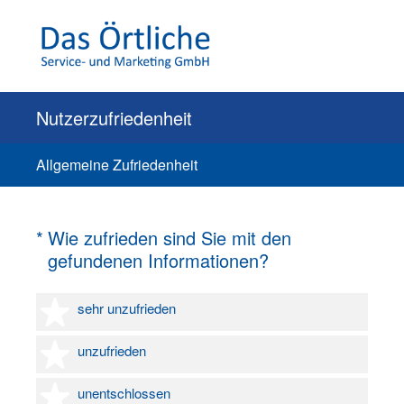
Nutzerzufriedenheit
Allgemeine Zufriedenheit
(Erforderlich.)
*
Wie zufrieden sind Sie mit den
gefundenen Informationen?
1 Stern
sehr unzufrieden
2 Sterne
unzufrieden
3 Sterne
unentschlossen