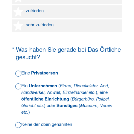
4 Sterne
zufrieden
5 Sterne
sehr zufrieden
(Erforderlich.)
*
Was haben Sie gerade bei Das Örtliche
gesucht?
Eine
Privatperson
Ein
Unternehmen
(
Firma, Dienstleister, Arzt,
Handwerker, Anwalt, Einzelhandel etc.
), eine
öffentliche Einrichtung
(
Bürgerbüro, Polizei,
Gericht etc.
) oder
Sonstiges
(
Museum, Verein
etc.
)
Keine der oben genannten