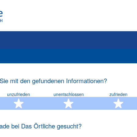
 Sie mit den gefundenen Informationen?
unzufrieden
unentschlossen
zufrieden
rn
2 Sterne
3 Sterne
4 S
ade bei Das Örtliche gesucht?