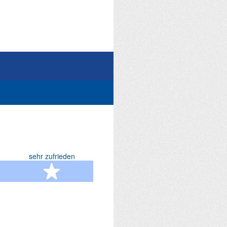
sehr zufrieden
terne
5 Sterne