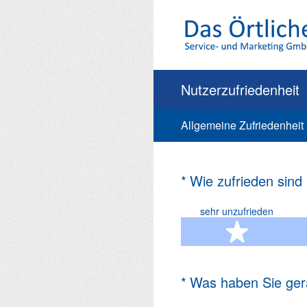
Zum
Inhalt
springen
Nutzerzufriedenheit
Allgemeine Zufriedenheit
(Erforderlich.)
*
Wie zufrieden sind
sehr unzufrieden
1 Ste
(Erforderlich.)
*
Was haben Sie ger