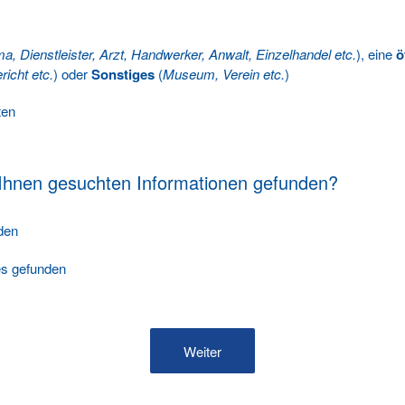
ma, Dienstleister, Arzt, Handwerker, Anwalt, Einzelhandel etc.
), eine
ö
richt etc.
) oder
Sonstiges
(
Museum, Verein etc.
)
ten
 Ihnen gesuchten Informationen gefunden?
nden
les gefunden
Weiter