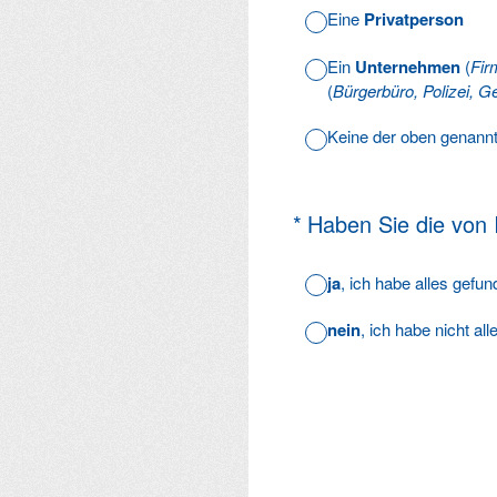
Eine
Privatperson
Ein
Unternehmen
(
Fir
(
Bürgerbüro, Polizei, Ge
Keine der oben genann
(Erforderlich.)
*
Haben Sie die von
ja
, ich habe alles gefu
nein
, ich habe nicht al