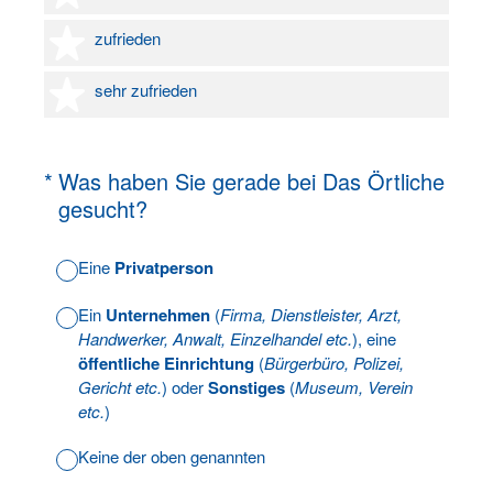
4 Sterne
zufrieden
5 Sterne
sehr zufrieden
(Erforderlich.)
*
Was haben Sie gerade bei Das Örtliche
gesucht?
Eine
Privatperson
Ein
Unternehmen
(
Firma, Dienstleister, Arzt,
Handwerker, Anwalt, Einzelhandel etc.
), eine
öffentliche Einrichtung
(
Bürgerbüro, Polizei,
Gericht etc.
) oder
Sonstiges
(
Museum, Verein
etc.
)
Keine der oben genannten