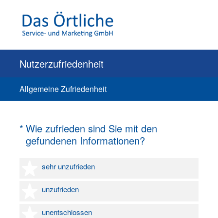
Nutzerzufriedenheit
Allgemeine Zufriedenheit
(Erforderlich.)
*
Wie zufrieden sind Sie mit den
gefundenen Informationen?
1 Stern
sehr unzufrieden
2 Sterne
unzufrieden
3 Sterne
unentschlossen