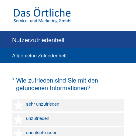
Nutzerzufriedenheit
Allgemeine Zufriedenheit
(Erforderlich.)
*
Wie zufrieden sind Sie mit den
gefundenen Informationen?
1 Stern
sehr unzufrieden
2 Sterne
unzufrieden
3 Sterne
unentschlossen