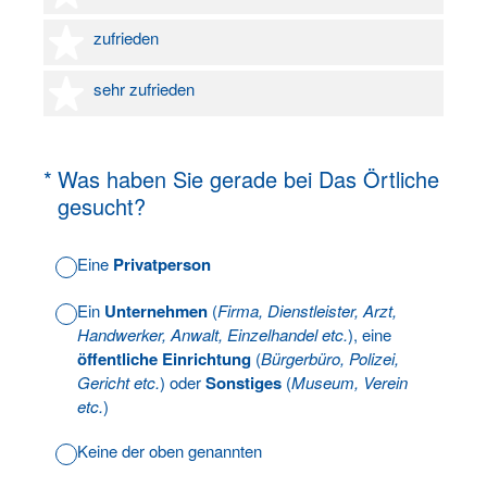
4 Sterne
zufrieden
5 Sterne
sehr zufrieden
(Erforderlich.)
*
Was haben Sie gerade bei Das Örtliche
gesucht?
Eine
Privatperson
Ein
Unternehmen
(
Firma, Dienstleister, Arzt,
Handwerker, Anwalt, Einzelhandel etc.
), eine
öffentliche Einrichtung
(
Bürgerbüro, Polizei,
Gericht etc.
) oder
Sonstiges
(
Museum, Verein
etc.
)
Keine der oben genannten