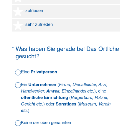
4 Sterne
zufrieden
5 Sterne
sehr zufrieden
(Erforderlich.)
*
Was haben Sie gerade bei Das Örtliche
gesucht?
Eine
Privatperson
Ein
Unternehmen
(
Firma, Dienstleister, Arzt,
Handwerker, Anwalt, Einzelhandel etc.
), eine
öffentliche Einrichtung
(
Bürgerbüro, Polizei,
Gericht etc.
) oder
Sonstiges
(
Museum, Verein
etc.
)
Keine der oben genannten