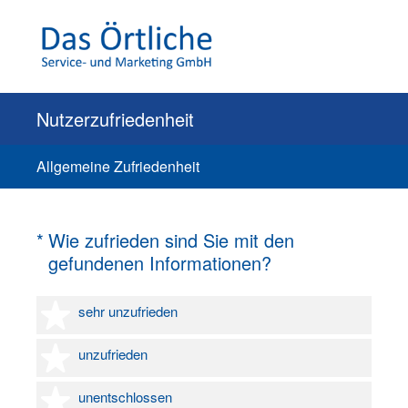
Nutzerzufriedenheit
Allgemeine Zufriedenheit
(Erforderlich.)
*
Wie zufrieden sind Sie mit den
gefundenen Informationen?
1 Stern
sehr unzufrieden
2 Sterne
unzufrieden
3 Sterne
unentschlossen