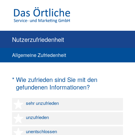
Nutzerzufriedenheit
Allgemeine Zufriedenheit
(Erforderlich.)
*
Wie zufrieden sind Sie mit den
gefundenen Informationen?
1 Stern
sehr unzufrieden
2 Sterne
unzufrieden
3 Sterne
unentschlossen