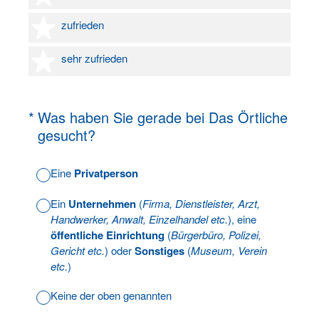
4 Sterne
zufrieden
5 Sterne
sehr zufrieden
(Erforderlich.)
*
Was haben Sie gerade bei Das Örtliche
gesucht?
Eine
Privatperson
Ein
Unternehmen
(
Firma, Dienstleister, Arzt,
Handwerker, Anwalt, Einzelhandel etc.
), eine
öffentliche Einrichtung
(
Bürgerbüro, Polizei,
Gericht etc.
) oder
Sonstiges
(
Museum, Verein
etc.
)
Keine der oben genannten