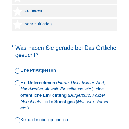
4 Sterne
zufrieden
5 Sterne
sehr zufrieden
(Erforderlich.)
*
Was haben Sie gerade bei Das Örtliche
gesucht?
Eine
Privatperson
Ein
Unternehmen
(
Firma, Dienstleister, Arzt,
Handwerker, Anwalt, Einzelhandel etc.
), eine
öffentliche Einrichtung
(
Bürgerbüro, Polizei,
Gericht etc.
) oder
Sonstiges
(
Museum, Verein
etc.
)
Keine der oben genannten