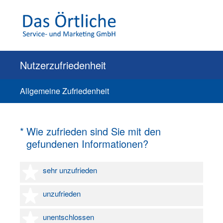
Nutzerzufriedenheit
Allgemeine Zufriedenheit
(Erforderlich.)
*
Wie zufrieden sind Sie mit den
gefundenen Informationen?
1 Stern
sehr unzufrieden
2 Sterne
unzufrieden
3 Sterne
unentschlossen