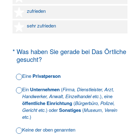
4 Sterne
zufrieden
5 Sterne
sehr zufrieden
(Erforderlich.)
*
Was haben Sie gerade bei Das Örtliche
gesucht?
Eine
Privatperson
Ein
Unternehmen
(
Firma, Dienstleister, Arzt,
Handwerker, Anwalt, Einzelhandel etc.
), eine
öffentliche Einrichtung
(
Bürgerbüro, Polizei,
Gericht etc.
) oder
Sonstiges
(
Museum, Verein
etc.
)
Keine der oben genannten