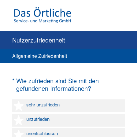
Nutzerzufriedenheit
Allgemeine Zufriedenheit
(Erforderlich.)
*
Wie zufrieden sind Sie mit den
gefundenen Informationen?
1 Stern
sehr unzufrieden
2 Sterne
unzufrieden
3 Sterne
unentschlossen