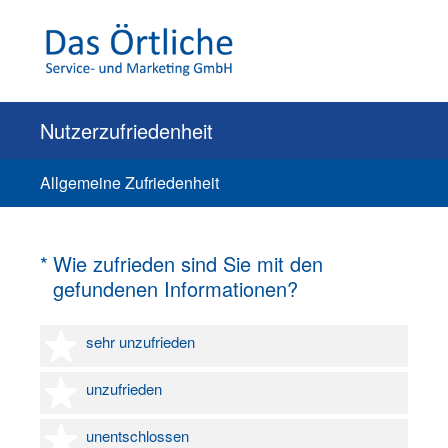
Nutzerzufriedenheit
Allgemeine Zufriedenheit
(Erforderlich.)
*
Wie zufrieden sind Sie mit den
gefundenen Informationen?
1 Stern
sehr unzufrieden
2 Sterne
unzufrieden
3 Sterne
unentschlossen