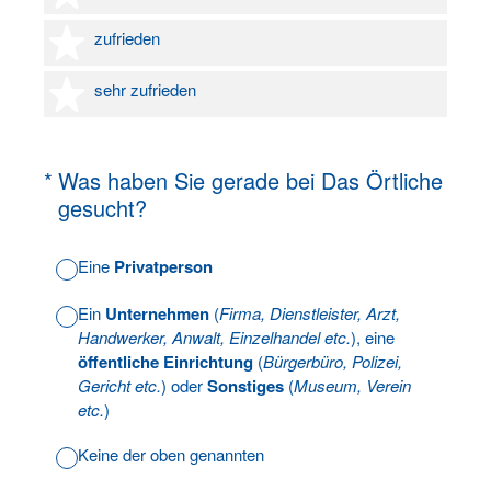
4 Sterne
zufrieden
5 Sterne
sehr zufrieden
(Erforderlich.)
*
Was haben Sie gerade bei Das Örtliche
gesucht?
Eine
Privatperson
Ein
Unternehmen
(
Firma, Dienstleister, Arzt,
Handwerker, Anwalt, Einzelhandel etc.
), eine
öffentliche Einrichtung
(
Bürgerbüro, Polizei,
Gericht etc.
) oder
Sonstiges
(
Museum, Verein
etc.
)
Keine der oben genannten