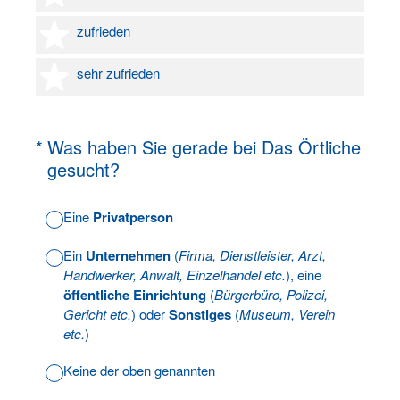
4 Sterne
zufrieden
5 Sterne
sehr zufrieden
(Erforderlich.)
*
Was haben Sie gerade bei Das Örtliche
gesucht?
Eine
Privatperson
Ein
Unternehmen
(
Firma, Dienstleister, Arzt,
Handwerker, Anwalt, Einzelhandel etc.
), eine
öffentliche Einrichtung
(
Bürgerbüro, Polizei,
Gericht etc.
) oder
Sonstiges
(
Museum, Verein
etc.
)
Keine der oben genannten