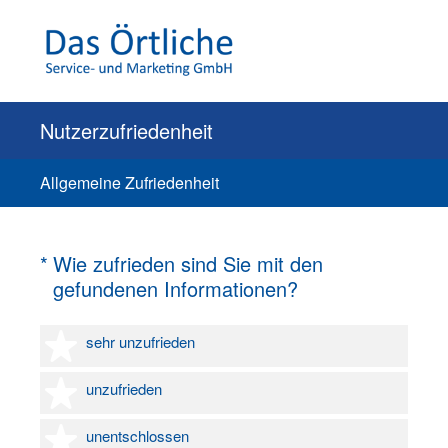
Nutzerzufriedenheit
Allgemeine Zufriedenheit
(Erforderlich.)
*
Wie zufrieden sind Sie mit den
gefundenen Informationen?
1 Stern
sehr unzufrieden
2 Sterne
unzufrieden
3 Sterne
unentschlossen