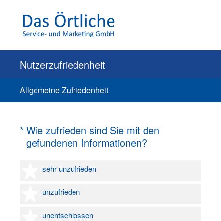
Nutzerzufriedenheit
Allgemeine Zufriedenheit
(Erforderlich.)
*
Wie zufrieden sind Sie mit den
gefundenen Informationen?
1 Stern
sehr unzufrieden
2 Sterne
unzufrieden
3 Sterne
unentschlossen