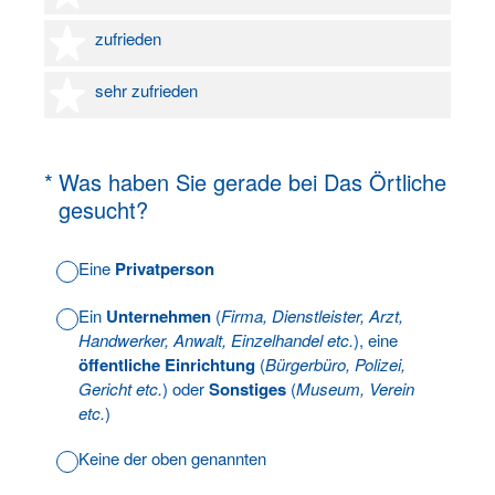
4 Sterne
zufrieden
5 Sterne
sehr zufrieden
(Erforderlich.)
*
Was haben Sie gerade bei Das Örtliche
gesucht?
Eine
Privatperson
Ein
Unternehmen
(
Firma, Dienstleister, Arzt,
Handwerker, Anwalt, Einzelhandel etc.
), eine
öffentliche Einrichtung
(
Bürgerbüro, Polizei,
Gericht etc.
) oder
Sonstiges
(
Museum, Verein
etc.
)
Keine der oben genannten