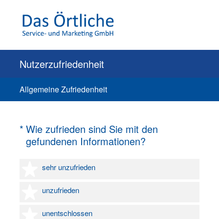
Nutzerzufriedenheit
Allgemeine Zufriedenheit
(Erforderlich.)
*
Wie zufrieden sind Sie mit den
gefundenen Informationen?
1 Stern
sehr unzufrieden
2 Sterne
unzufrieden
3 Sterne
unentschlossen