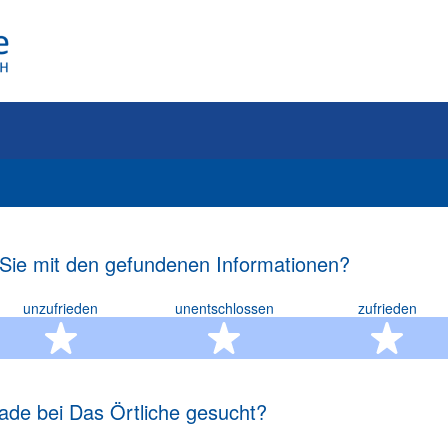
 Sie mit den gefundenen Informationen?
unzufrieden
unentschlossen
zufrieden
rn
2 Sterne
3 Sterne
4 S
ade bei Das Örtliche gesucht?