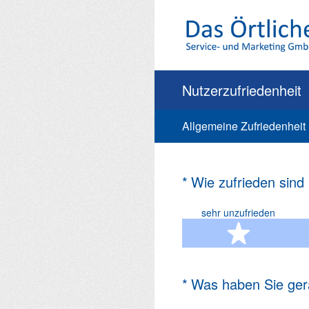
Zum
Inhalt
springen
Nutzerzufriedenheit
Allgemeine Zufriedenheit
(Erforderlich.)
*
Wie zufrieden sind
sehr unzufrieden
1 Ste
(Erforderlich.)
*
Was haben Sie ger