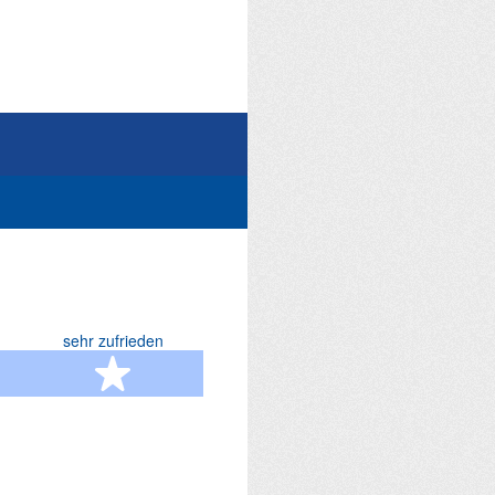
sehr zufrieden
terne
5 Sterne