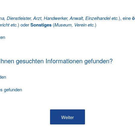
ma, Dienstleister, Arzt, Handwerker, Anwalt, Einzelhandel etc.
), eine
ö
richt etc.
) oder
Sonstiges
(
Museum, Verein etc.
)
ten
 Ihnen gesuchten Informationen gefunden?
nden
les gefunden
Weiter