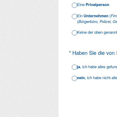
Eine
Privatperson
Ein
Unternehmen
(
Fir
(
Bürgerbüro, Polizei, Ge
Keine der oben genann
(Erforderlich.)
*
Haben Sie die von
ja
, ich habe alles gefu
nein
, ich habe nicht al