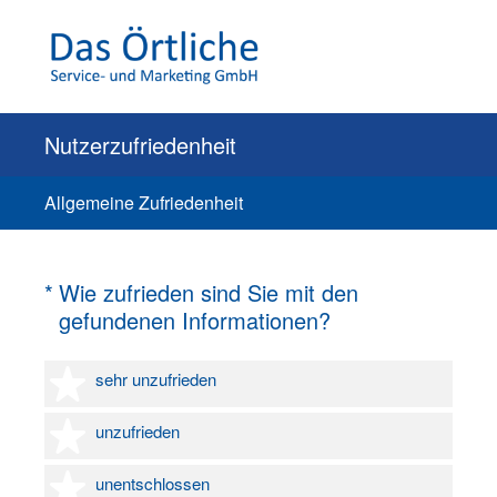
Nutzerzufriedenheit
Allgemeine Zufriedenheit
(Erforderlich.)
*
Wie zufrieden sind Sie mit den
gefundenen Informationen?
1 Stern
sehr unzufrieden
2 Sterne
unzufrieden
3 Sterne
unentschlossen