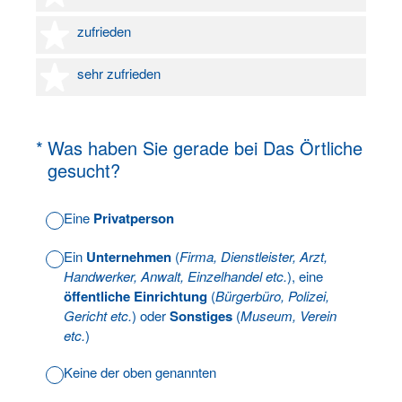
4 Sterne
zufrieden
5 Sterne
sehr zufrieden
(Erforderlich.)
*
Was haben Sie gerade bei Das Örtliche
gesucht?
Eine
Privatperson
Ein
Unternehmen
(
Firma, Dienstleister, Arzt,
Handwerker, Anwalt, Einzelhandel etc.
), eine
öffentliche Einrichtung
(
Bürgerbüro, Polizei,
Gericht etc.
) oder
Sonstiges
(
Museum, Verein
etc.
)
Keine der oben genannten