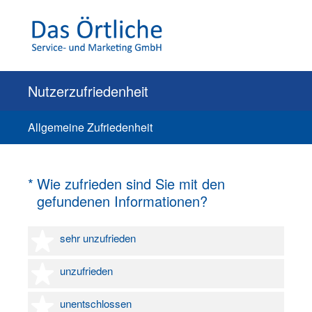
Nutzerzufriedenheit
Allgemeine Zufriedenheit
(Erforderlich.)
*
Wie zufrieden sind Sie mit den
gefundenen Informationen?
1 Stern
sehr unzufrieden
2 Sterne
unzufrieden
3 Sterne
unentschlossen