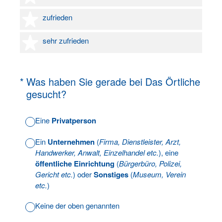
4 Sterne
zufrieden
5 Sterne
sehr zufrieden
(Erforderlich.)
*
Was haben Sie gerade bei Das Örtliche
gesucht?
Eine
Privatperson
Ein
Unternehmen
(
Firma, Dienstleister, Arzt,
Handwerker, Anwalt, Einzelhandel etc.
), eine
öffentliche Einrichtung
(
Bürgerbüro, Polizei,
Gericht etc.
) oder
Sonstiges
(
Museum, Verein
etc.
)
Keine der oben genannten