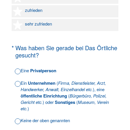
4 Sterne
zufrieden
5 Sterne
sehr zufrieden
(Erforderlich.)
*
Was haben Sie gerade bei Das Örtliche
gesucht?
Eine
Privatperson
Ein
Unternehmen
(
Firma, Dienstleister, Arzt,
Handwerker, Anwalt, Einzelhandel etc.
), eine
öffentliche Einrichtung
(
Bürgerbüro, Polizei,
Gericht etc.
) oder
Sonstiges
(
Museum, Verein
etc.
)
Keine der oben genannten