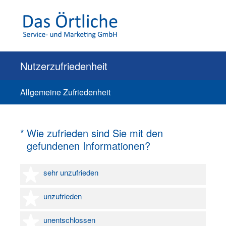
Nutzerzufriedenheit
Allgemeine Zufriedenheit
(Erforderlich.)
*
Wie zufrieden sind Sie mit den
gefundenen Informationen?
1 Stern
sehr unzufrieden
2 Sterne
unzufrieden
3 Sterne
unentschlossen