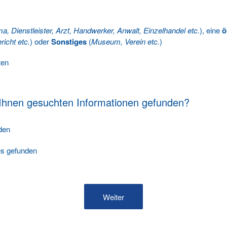
ma, Dienstleister, Arzt, Handwerker, Anwalt, Einzelhandel etc.
), eine
ö
richt etc.
) oder
Sonstiges
(
Museum, Verein etc.
)
ten
 Ihnen gesuchten Informationen gefunden?
nden
les gefunden
Weiter