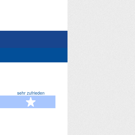
sehr zufrieden
terne
5 Sterne