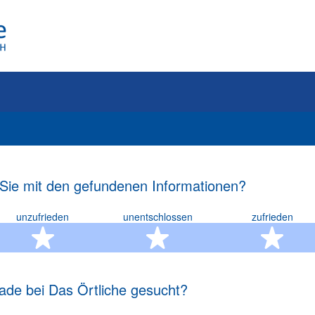
 Sie mit den gefundenen Informationen?
unzufrieden
unentschlossen
zufrieden
rn
2 Sterne
3 Sterne
4 S
ade bei Das Örtliche gesucht?