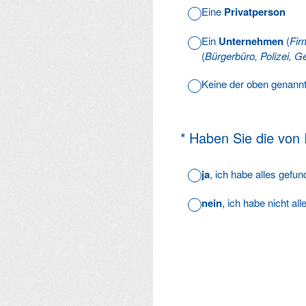
Eine
Privatperson
Ein
Unternehmen
(
Fir
(
Bürgerbüro, Polizei, Ge
Keine der oben genann
(Erforderlich.)
*
Haben Sie die von
ja
, ich habe alles gefu
nein
, ich habe nicht al