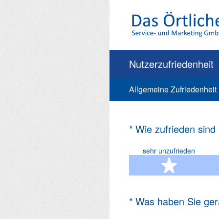
Zum
Inhalt
springen
Nutzerzufriedenheit
Allgemeine Zufriedenheit
(Erforderlich.)
*
Wie zufrieden sind
sehr unzufrieden
1 Ste
(Erforderlich.)
*
Was haben Sie ger