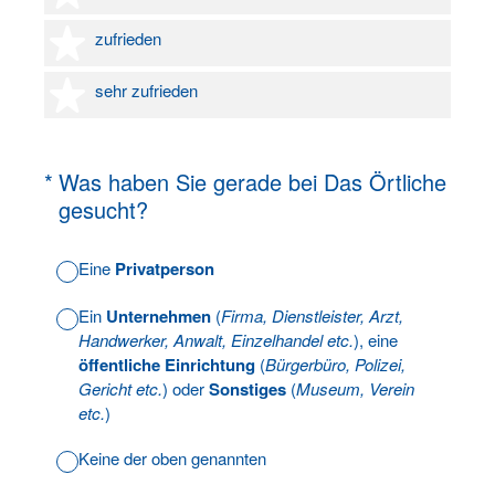
4 Sterne
zufrieden
5 Sterne
sehr zufrieden
(Erforderlich.)
*
Was haben Sie gerade bei Das Örtliche
gesucht?
Eine
Privatperson
Ein
Unternehmen
(
Firma, Dienstleister, Arzt,
Handwerker, Anwalt, Einzelhandel etc.
), eine
öffentliche Einrichtung
(
Bürgerbüro, Polizei,
Gericht etc.
) oder
Sonstiges
(
Museum, Verein
etc.
)
Keine der oben genannten