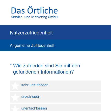
Nutzerzufriedenheit
Allgemeine Zufriedenheit
(Erforderlich.)
*
Wie zufrieden sind Sie mit den
gefundenen Informationen?
1 Stern
sehr unzufrieden
2 Sterne
unzufrieden
3 Sterne
unentschlossen