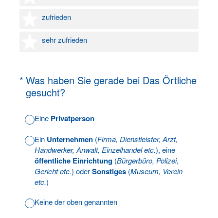
4 Sterne
zufrieden
5 Sterne
sehr zufrieden
(Erforderlich.)
*
Was haben Sie gerade bei Das Örtliche
gesucht?
Eine
Privatperson
Ein
Unternehmen
(
Firma, Dienstleister, Arzt,
Handwerker, Anwalt, Einzelhandel etc.
), eine
öffentliche Einrichtung
(
Bürgerbüro, Polizei,
Gericht etc.
) oder
Sonstiges
(
Museum, Verein
etc.
)
Keine der oben genannten