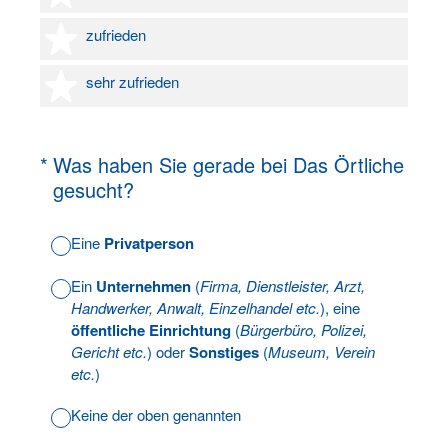
4 Sterne
zufrieden
5 Sterne
sehr zufrieden
(Erforderlich.)
*
Was haben Sie gerade bei Das Örtliche
gesucht?
Eine
Privatperson
Ein
Unternehmen
(
Firma, Dienstleister, Arzt,
Handwerker, Anwalt, Einzelhandel etc.
), eine
öffentliche Einrichtung
(
Bürgerbüro, Polizei,
Gericht etc.
) oder
Sonstiges
(
Museum, Verein
etc.
)
Keine der oben genannten