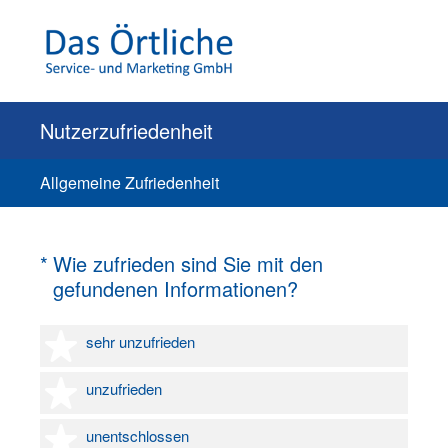
Nutzerzufriedenheit
Allgemeine Zufriedenheit
(Erforderlich.)
*
Wie zufrieden sind Sie mit den
gefundenen Informationen?
1 Stern
sehr unzufrieden
2 Sterne
unzufrieden
3 Sterne
unentschlossen